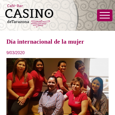
Día internacional de la mujer
9/03/2020